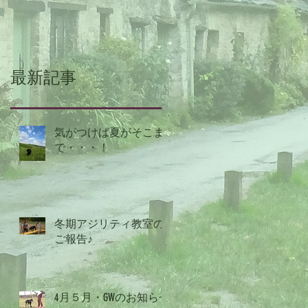
て・・・
最新記事
気がつけば夏がそこま
で・・・！
冬期アジリティ教室の
ご報告♪
4月５月・GWのお知らせ