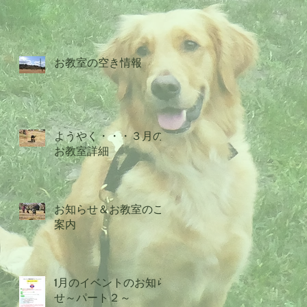
お教室の空き情報
ようやく・・・３月の
お教室詳細
お知らせ＆お教室のご
案内
1月のイベントのお知ら
せ～パート２～