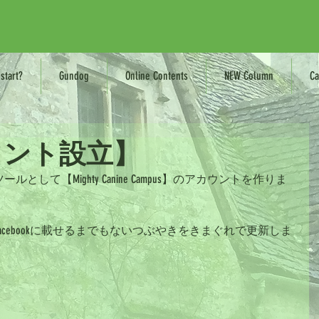
start?
Gundog
Online Contents
NEW Column
Ca
アカウント設立】
して【Mighty Canine Campus】のアカウントを作りま
cebookに載せるまでもないつぶやきをきまぐれで更新しま