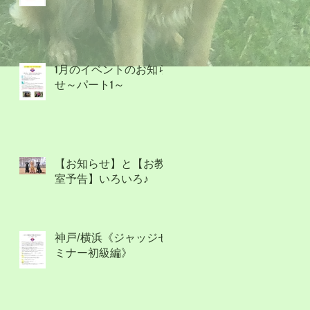
1月のイベントのお知ら
せ～パート1～
【お知らせ】と【お教
室予告】いろいろ♪
神戸/横浜《ジャッジセ
ミナー初級編》