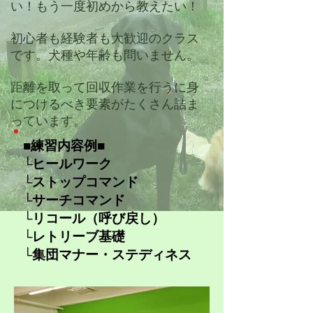
い！もう一度初めから教えたい！
​初心者も経験者も大歓迎のクラス
です。犬種や年齢も問いません。
距離を取って回収作業を行うに身
につけるべき要素がたくさん詰ま
っています。
■練習内容例■
└ヒールワーク
└ストップコマンド
└サーチコマンド
└リコール（呼び戻し）
└レトリーブ基礎
​└集団マナー・ステディネス