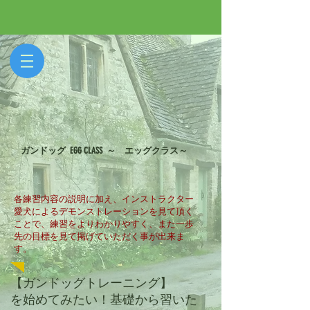
ガンドッグ EGG CLASS ～ エッグクラス～
各練習内容の説明に加え、インストラクター
愛犬によるデモンストレーションを見て頂く
ことで、練習をよりわかりやすく、また一歩
先の目標を見て掲げていただく事が出来ま
す。
【ガンドッグトレーニング】
を始めてみたい！基礎から習いた