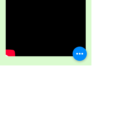
ADDRESS
Yokohama,
Kanagawa
& YaTsugatake in summer
ご依頼やイベント開催地により日本全
国出張いたします。
HOURS
OPEN
DAILY