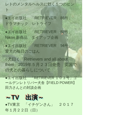
レトのメンタルヘルスに効く５つのヒン
ト
●エイ出版社 「RETRIEVER 86号」
ドラマチック レトライフ
●エイ出版社 「RETRIEVER 88号」
Nikon 新商品 タイアップ企画
●エイ出版社 「RETRIEVER 94号」
愛犬の毎日のごはん
​○犬曰く「Retrievers and all about
them」2019年５月２３日発売 英国で
の犬との暮らしについて
​●
エイ出版社
「RETRIEVER １０３号」ゴ
ールデンレトリバー犬舎【FIELD POWER】
田力さんとの対談企画
​～TV 出演～
​●TV東京 「イチゲンさん」 ２０１７
年１月２２日（日）