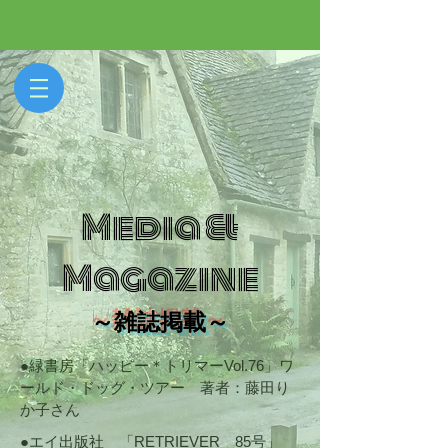
Media &
Magazine
​～雑誌掲載～
​●緑書房「ハッピー＊トリマーVol.76」ワ
ールド・ドッグ・ツアー 著者：藤田り
か子さん
●エイ出版社 「RETRIEVER 85号」