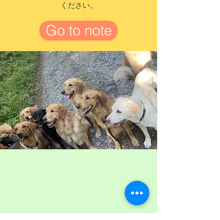
ください。
Go to note
ADDRESS
Yokohama,
Kanagawa
& YaTsugatake in summer
ご依頼やイベント開催地により日本全
国出張いたします。